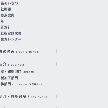
代表あいさつ
会社概要
各拠点案内
沿革
品質方針
弊社指定請求書
営業カレンダー
ちの強み /
OUR STRENGTH
紹介 /
BUSINESS
機器・鉄鋼部門
（鋼構造物）
機械加工部門
型枠部門
（コンクリート二次製品型枠）
紹介・許認可証 /
EQUIPMENT