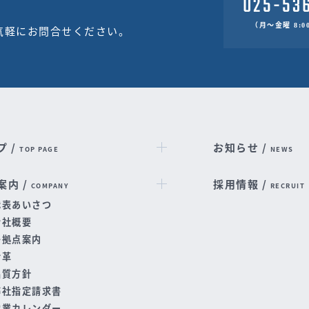
（月～金曜 8:00
気軽にお問合せください。
プ /
お知らせ /
TOP PAGE
NEWS
案内 /
採用情報 /
COMPANY
RECRUIT
代表あいさつ
会社概要
各拠点案内
沿革
品質方針
弊社指定請求書
営業カレンダー