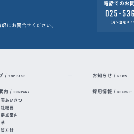
電話でのお
（月～金曜 8:00
気軽にお問合せください。
プ /
お知らせ /
TOP PAGE
NEWS
案内 /
採用情報 /
COMPANY
RECRUIT
代表あいさつ
会社概要
各拠点案内
沿革
品質方針