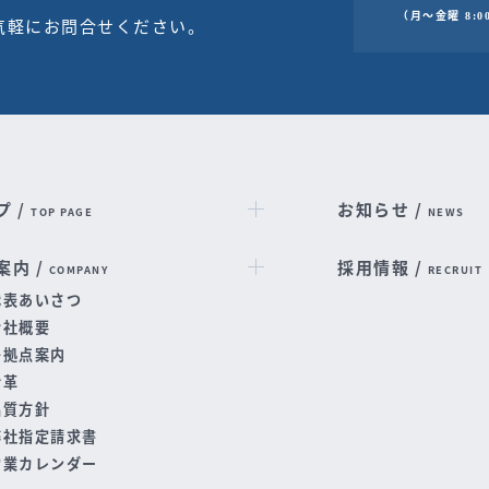
（月～金曜 8:00
気軽にお問合せください。
プ /
お知らせ /
TOP PAGE
NEWS
案内 /
採用情報 /
COMPANY
RECRUIT
代表あいさつ
会社概要
各拠点案内
沿革
品質方針
弊社指定請求書
営業カレンダー