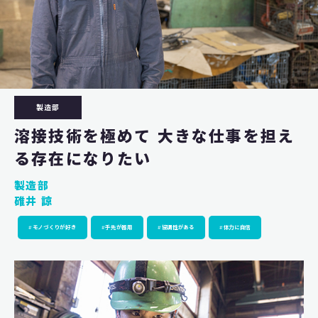
製造部
溶接技術を極めて
大きな仕事を担え
る存在になりたい
製造部
碓井 諒
モノづくりが好き
手先が器用
協調性がある
体力に自信